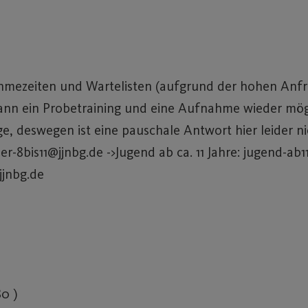
hmezeiten und Wartelisten (aufgrund der hohen Anfrag
nn ein Probetraining und eine Aufnahme wieder mögli
, deswegen ist eine pauschale Antwort hier leider nic
der-8bis11@jjnbg.de ->Jugend ab ca. 11 Jahre: jugend-ab
jjnbg.de
0 )