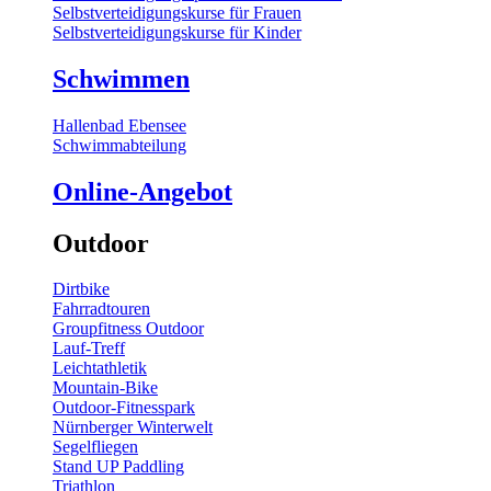
Selbstverteidigungskurse für Frauen
Selbstverteidigungskurse für Kinder
Schwimmen
Hallenbad Ebensee
Schwimmabteilung
Online-Angebot
Outdoor
Dirtbike
Fahrradtouren
Groupfitness Outdoor
Lauf-Treff
Leichtathletik
Mountain-Bike
Outdoor-Fitnesspark
Nürnberger Winterwelt
Segelfliegen
Stand UP Paddling
Triathlon