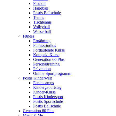
Fußball
Handball
Postis Ballschule
Tennis
Tischtennis
Volleyball
Wasserball
Fitness
Ernährung
Fitnessstudios
Fortlaufende Kurse
Kompakt Kurse
Generation 60 Plus
Personaltraining
Prävention
Online-Sportprogramm
Postis Kinderwelt
Feriencamps
Kindergeburtstag
Kinder-Kurse
Postis Kindersport
Postis Sportschule
Postis Ballschule
Generation 60 Plus
Mami & Me