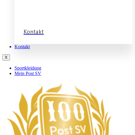
Service
Kontakt
Kontakt
X
Sportkleidung
Mein Post SV