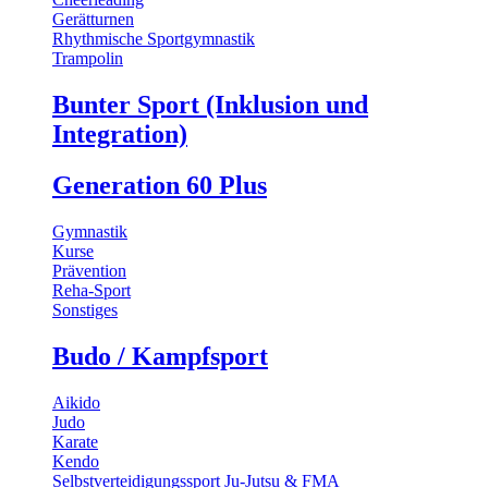
Gerätturnen
Rhythmische Sportgymnastik
Trampolin
Bunter Sport (Inklusion und
Integration)
Generation 60 Plus
Gymnastik
Kurse
Prävention
Reha-Sport
Sonstiges
Budo / Kampfsport
Aikido
Judo
Karate
Kendo
Selbstverteidigungssport Ju-Jutsu & FMA