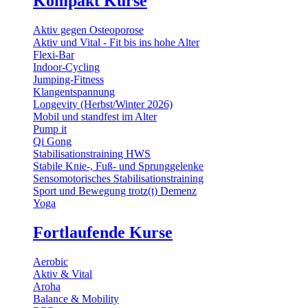
Kompakt Kurse
Aktiv gegen Osteoporose
Aktiv und Vital - Fit bis ins hohe Alter
Flexi-Bar
Indoor-Cycling
Jumping-Fitness
Klangentspannung
Longevity (Herbst/Winter 2026)
Mobil und standfest im Alter
Pump it
Qi Gong
Stabilisationstraining HWS
Stabile Knie-, Fuß- und Sprunggelenke
Sensomotorisches Stabilisationstraining
Sport und Bewegung trotz(t) Demenz
Yoga
Fortlaufende Kurse
Aerobic
Aktiv & Vital
Aroha
Balance & Mobility