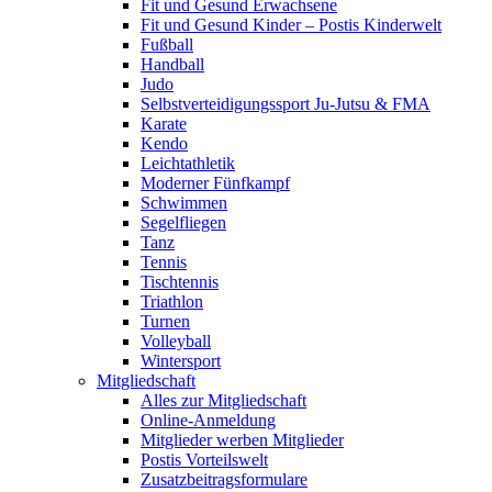
Fit und Gesund Erwachsene
Fit und Gesund Kinder – Postis Kinderwelt
Fußball
Handball
Judo
Selbstverteidigungssport Ju-Jutsu & FMA
Karate
Kendo
Leichtathletik
Moderner Fünfkampf
Schwimmen
Segelfliegen
Tanz
Tennis
Tischtennis
Triathlon
Turnen
Volleyball
Wintersport
Mitgliedschaft
Alles zur Mitgliedschaft
Online-Anmeldung
Mitglieder werben Mitglieder
Postis Vorteilswelt
Zusatzbeitragsformulare