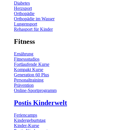
Diabetes
Herzsport
Orthopädie
Orthopädie im Wasser
Lungensport
Rehasport für Kinder
Fitness
Ernährung
Fitnessstudios
Fortlaufende Kurse
Kompakt Kurse
Generation 60 Plus
Personaltraining
Prävention
Online-Sportprogramm
Postis Kinderwelt
Feriencamps
Kindergeburtstag
Kinder-Kurse