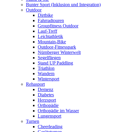
Bunter Sport (Inklusion und Integration)
Outdoor
Dirtbike
Fahrradtouren
Groupfitness Outdoor
Lauf-Treff
Leichtathletik
Mountain-Bike
Outdoor-Fitnesspark
Nürnberger Winterwelt
Segelfliegen
Stand UP Paddling
Triathlon
Wandern
Wintersport
Rehasport
Demenz
Diabetes
Herzsport
Orthopädie
Orthopädie im Wasser
Lungensport
Turnen
Cheerleading
Geräteturnen