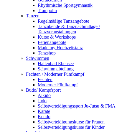
Rhythmische Sportgymnastik
Trampolin
Tanzen
Regelmäßige Tanzangebote
Tanzabende & Tanznachmittage /
Tanzveranstaltungen
Kurse & Workshops
Ferienangebote
Made my Hochzeitstanz
Tanzshop
Schwimmen
Hallenbad Ebensee
Schwimmabteilung
Fechten / Moderner Fünfkampf
Fechten
Moderner Fünfkampf
Budo/ Kampfsport
Aikido
Judo
Selbstverteidigungssport Ju-Jutsu & FMA
Karate
Kendo
Selbstverteidigungskurse für Frauen
Selbstverteidigungskurse für Kinder