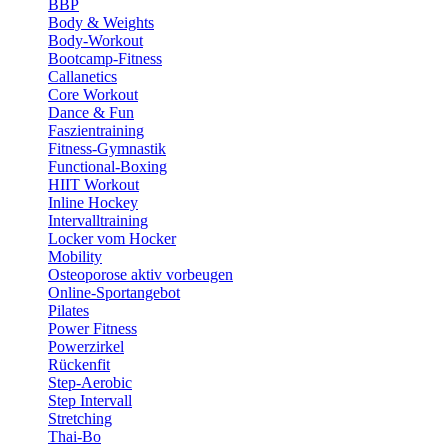
BBP
Body & Weights
Body-Workout
Bootcamp-Fitness
Callanetics
Core Workout
Dance & Fun
Faszientraining
Fitness-Gymnastik
Functional-Boxing
HIIT Workout
Inline Hockey
Intervalltraining
Locker vom Hocker
Mobility
Osteoporose aktiv vorbeugen
Online-Sportangebot
Pilates
Power Fitness
Powerzirkel
Rückenfit
Step-Aerobic
Step Intervall
Stretching
Thai-Bo