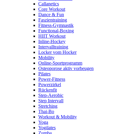
Callanetics
Core Workout
Dance & Fun
Faszientraining
Fitness-Gymnastik
Functional-Boxing
HIIT Workout
Inline-Hockey
Intervalltraining
Locker vom Hocker
Mobility
Online-Sportprogramm
Osteoporose aktiv vorbeugen
Pilates
Power-Fitness
Powerzirkel
Rückenfit
Step-Aerobic
Step Intervall
Stretching
Thai-Bo
Workout & Mobility
Yoga
Yogilates
Zumba