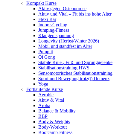
Kompakt Kurse
Aktiv gegen Osteoporose
Aktiv und Vital – Fit bis ins hohe Alter
Flexi-Bar
Indoor-Cycling
Jumping-Fitness
Klangentspannung
Longevity (Herbst/Winter 2026)
Mobil und standfest im Alter
Pump it
Qi Gong
Stabile Knie-, Fuß- und Sprunggelenke
Stabilisationstraining HWS
Sensomotorisches Stabilisationstraining
Sport und Bewegung trotz(t) Demenz
Yoga
Fortlaufende Kurse
Aerobic
Aktiv & Vital
Aroha
Balance & Mobility
BBP
Body & Weights
Body-Workout
Bootcamp-Fitness