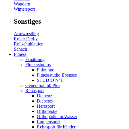
Wandern
Wintersport
Sonstiges
Armwrestling
Roller Derby
Rollschuhlaufen
Schach
Fitness
Ernährung
Fitnessstudios
Fitlounge
Fitnessstudio Ebensee
STUDIO N°1
Generation 60 Plus
Rehasport
Demenz
Diabetes
Herzsport
Orthopädie
Orthopädie im Wasser
Lungensport
Rehasport für Kinder