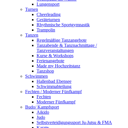
Lungensport
Turnen
Cheerleading
Geräteturnen
Rhythmische Sportgymnastik
Trampolin
Tanzen
Regelmäßige Tanzangebote
Tanzabende & Tanznachmittage /
Tanzveranstaltungen
Kurse & Workshops
Ferienangebote
Made my Hochzeitstanz
Tanzshop
Schwimmen
Hallenbad Ebensee
Schwimmabteilung
Fechten / Moderner Fünfkampf
Fechten
Moderner Fünfkampf
Budo/ Kampfsport
Aikido
Judo
Selbstverteidigungssport Ju-Jutsu & FMA
Karate