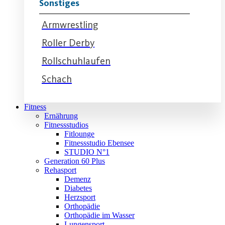
Sonstiges
Armwrestling
Roller Derby
Rollschuhlaufen
Schach
Fitness
Ernährung
Fitnessstudios
Fitlounge
Fitnessstudio Ebensee
STUDIO N°1
Generation 60 Plus
Rehasport
Demenz
Diabetes
Herzsport
Orthopädie
Orthopädie im Wasser
Lungensport