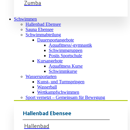
Zumba
Schwimmen
Hallenbad Ebensee
Sauna Ebensee
Schwimmabteilung
Dauersportangebote
Aquafitness/-gymnastik
Schwimmgruppen
Postis Sportschule
Kursangebote
Aquafitness Kurse
Schwimmkurse
Wassersportarten
Kunst- und Turmspringen
Wasserball
Wettkampfschwimmen
Sport vernetzt – Gemeinsam für Bewegung
Hallenbad Ebensee
Hallenbad