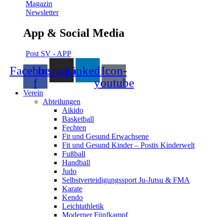
Magazin
Newsletter
App & Social Media
Post SV - APP
Facebook-
Instagram
Linkedin
Icon-
f
youtube
Verein
Abteilungen
Aikido
Basketball
Fechten
Fit und Gesund Erwachsene
Fit und Gesund Kinder – Postis Kinderwelt
Fußball
Handball
Judo
Selbstverteidigungssport Ju-Jutsu & FMA
Karate
Kendo
Leichtathletik
Moderner Fünfkampf