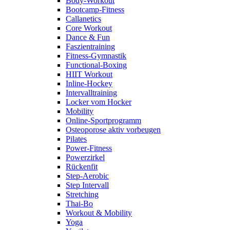
Body-Workout
Bootcamp-Fitness
Callanetics
Core Workout
Dance & Fun
Faszientraining
Fitness-Gymnastik
Functional-Boxing
HIIT Workout
Inline-Hockey
Intervalltraining
Locker vom Hocker
Mobility
Online-Sportprogramm
Osteoporose aktiv vorbeugen
Pilates
Power-Fitness
Powerzirkel
Rückenfit
Step-Aerobic
Step Intervall
Stretching
Thai-Bo
Workout & Mobility
Yoga