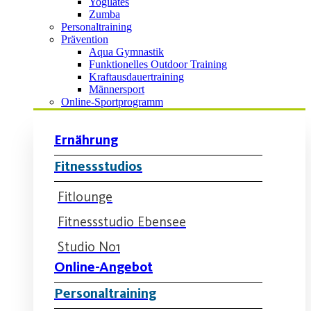
Yogilates
Zumba
Personaltraining
Prävention
Aqua Gymnastik
Funktionelles Outdoor Training
Kraftausdauertraining
Männersport
Online-Sportprogramm
Ernährung
Fitnessstudios
Fitlounge
Fitnessstudio Ebensee
Studio No1
Online-Angebot
Personaltraining