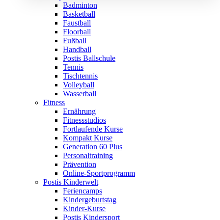
Badminton
Basketball
Faustball
Floorball
Fußball
Handball
Postis Ballschule
Tennis
Tischtennis
Volleyball
Wasserball
Fitness
Ernährung
Fitnessstudios
Fortlaufende Kurse
Kompakt Kurse
Generation 60 Plus
Personaltraining
Prävention
Online-Sportprogramm
Postis Kinderwelt
Feriencamps
Kindergeburtstag
Kinder-Kurse
Postis Kindersport