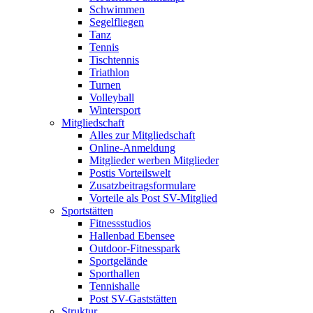
Schwimmen
Segelfliegen
Tanz
Tennis
Tischtennis
Triathlon
Turnen
Volleyball
Wintersport
Mitgliedschaft
Alles zur Mitgliedschaft
Online-Anmeldung
Mitglieder werben Mitglieder
Postis Vorteilswelt
Zusatzbeitragsformulare
Vorteile als Post SV-Mitglied
Sportstätten
Fitnessstudios
Hallenbad Ebensee
Outdoor-Fitnesspark
Sportgelände
Sporthallen
Tennishalle
Post SV-Gaststätten
Struktur