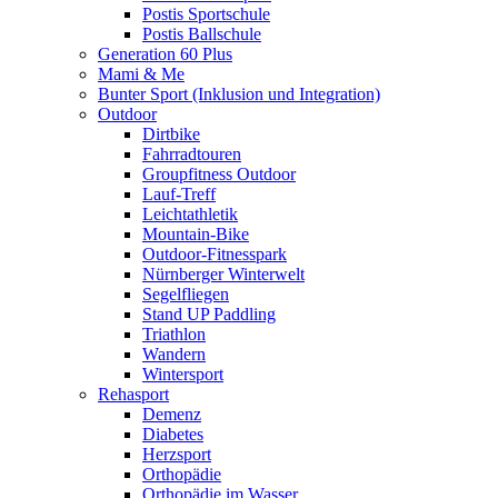
Postis Sportschule
Postis Ballschule
Generation 60 Plus
Mami & Me
Bunter Sport (Inklusion und Integration)
Outdoor
Dirtbike
Fahrradtouren
Groupfitness Outdoor
Lauf-Treff
Leichtathletik
Mountain-Bike
Outdoor-Fitnesspark
Nürnberger Winterwelt
Segelfliegen
Stand UP Paddling
Triathlon
Wandern
Wintersport
Rehasport
Demenz
Diabetes
Herzsport
Orthopädie
Orthopädie im Wasser