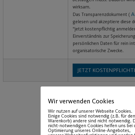
wirksam.
A
Das Transparenzdokument (
gelesen und akzeptiere diese d
“jetzt kostenpflichtig anmelde
Einverständnis zur Speicherun
persönlichen Daten für rein in
organisatorische Zwecke.
Wir verwenden Cookies
Wir nutzen auf unserer Webseite Cookies.
Einige Cookies sind notwendig (z.B. für de
Warenkorb) andere sind nicht notwendig. D
nicht-notwendigen Cookies helfen uns bei 
Optimierung unseres Online-Angebotes,