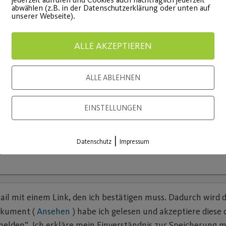
abwählen (z.B. in der Datenschutzerklärung oder unten auf
unserer Webseite).
ALLE AKZEPTIEREN
ALLE ABLEHNEN
EINSTELLUNGEN
|
Datenschutz
Impressum
mail mit einem Link, den ich bestätigen muss. Dadurch wird
okument (
Ansehen
) habe ich gelesen und akzeptiere diese d
melden”. Ich erkläre mein Einverständnis zur Speicherung 