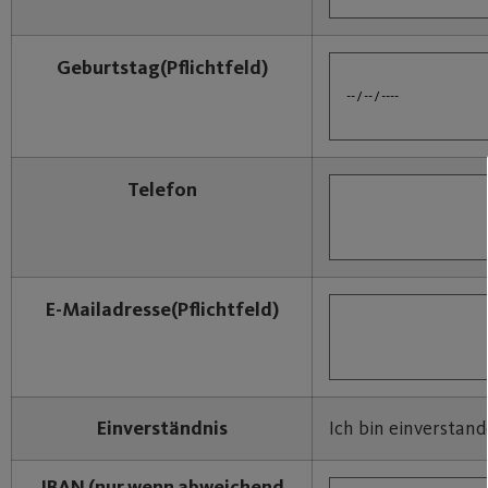
Geburtstag
(Pflichtfeld)
Telefon
E-Mailadresse
(Pflichtfeld)
Einverständnis
Ich bin einverstan
IBAN
(nur wenn abweichend