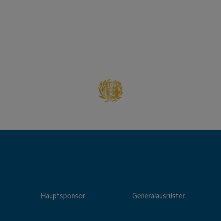
Hauptsponsor
Generalausrüster