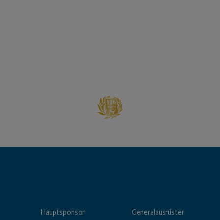
Hauptsponsor
Generalausrüster