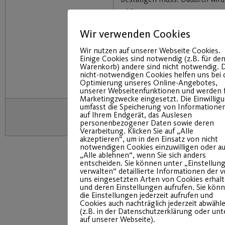
wirksam.
A
Das Transparenzdokument (
Wir verwenden Cookies
gelesen und akzeptiere diese d
“jetzt kostenpflichtig anmelde
Wir nutzen auf unserer Webseite Cookies.
Einige Cookies sind notwendig (z.B. für de
Einverständnis zur Speicherun
Warenkorb) andere sind nicht notwendig. D
persönlichen Daten für rein in
nicht-notwendigen Cookies helfen uns bei 
Optimierung unseres Online-Angebotes,
organisatorische Zwecke.
unserer Webseitenfunktionen und werden 
Marketingzwecke eingesetzt. Die Einwillig
umfasst die Speicherung von Informatione
auf Ihrem Endgerät, das Auslesen
personenbezogener Daten sowie deren
Verarbeitung. Klicken Sie auf „Alle
akzeptieren“, um in den Einsatz von nicht
notwendigen Cookies einzuwilligen oder au
„Alle ablehnen“, wenn Sie sich anders
entscheiden. Sie können unter „Einstellun
verwalten“ detaillierte Informationen der 
uns eingesetzten Arten von Cookies erhal
und deren Einstellungen aufrufen. Sie kön
die Einstellungen jederzeit aufrufen und
Cookies auch nachträglich jederzeit abwähl
(z.B. in der Datenschutzerklärung oder un
auf unserer Webseite).