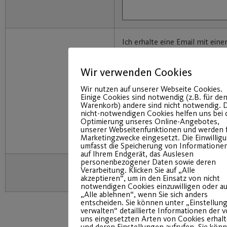
Ich erhalte eine Email mit eine
bestätigen muss. Dadurch wir
wirksam.
Wir verwenden Cookies
A
Das Transparenzdokument (
Wir nutzen auf unserer Webseite Cookies.
gelesen und akzeptiere diese d
Einige Cookies sind notwendig (z.B. für de
“jetzt kostenpflichtig anmelde
Warenkorb) andere sind nicht notwendig. D
nicht-notwendigen Cookies helfen uns bei 
Einverständnis zur Speicherun
Optimierung unseres Online-Angebotes,
persönlichen Daten für rein in
unserer Webseitenfunktionen und werden 
Marketingzwecke eingesetzt. Die Einwillig
organisatorische Zwecke.
umfasst die Speicherung von Informatione
auf Ihrem Endgerät, das Auslesen
personenbezogener Daten sowie deren
Verarbeitung. Klicken Sie auf „Alle
akzeptieren“, um in den Einsatz von nicht
notwendigen Cookies einzuwilligen oder au
„Alle ablehnen“, wenn Sie sich anders
entscheiden. Sie können unter „Einstellun
verwalten“ detaillierte Informationen der 
uns eingesetzten Arten von Cookies erhal
und deren Einstellungen aufrufen. Sie kön