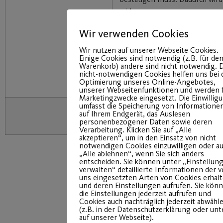
wirksam.
A
Das Transparenzdokument (
Wir verwenden Cookies
gelesen und akzeptiere diese d
“jetzt kostenpflichtig anmelde
Wir nutzen auf unserer Webseite Cookies.
Einige Cookies sind notwendig (z.B. für de
Einverständnis zur Speicherun
Warenkorb) andere sind nicht notwendig. D
persönlichen Daten für rein in
nicht-notwendigen Cookies helfen uns bei 
Optimierung unseres Online-Angebotes,
organisatorische Zwecke.
unserer Webseitenfunktionen und werden 
Marketingzwecke eingesetzt. Die Einwillig
umfasst die Speicherung von Informatione
auf Ihrem Endgerät, das Auslesen
personenbezogener Daten sowie deren
Verarbeitung. Klicken Sie auf „Alle
akzeptieren“, um in den Einsatz von nicht
notwendigen Cookies einzuwilligen oder au
„Alle ablehnen“, wenn Sie sich anders
entscheiden. Sie können unter „Einstellun
verwalten“ detaillierte Informationen der 
uns eingesetzten Arten von Cookies erhal
und deren Einstellungen aufrufen. Sie kön
die Einstellungen jederzeit aufrufen und
Cookies auch nachträglich jederzeit abwähl
(z.B. in der Datenschutzerklärung oder un
auf unserer Webseite).