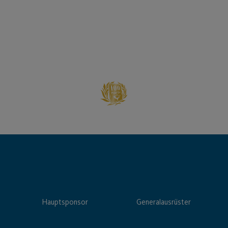
Hauptsponsor
Generalausrüster