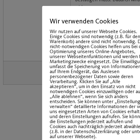
wirksam.
A
Das Transparenzdokument (
Wir verwenden Cookies
gelesen und akzeptiere diese d
“jetzt kostenpflichtig anmelde
Wir nutzen auf unserer Webseite Cookies.
Einige Cookies sind notwendig (z.B. für de
Einverständnis zur Speicherun
Warenkorb) andere sind nicht notwendig. D
persönlichen Daten für rein in
nicht-notwendigen Cookies helfen uns bei 
Optimierung unseres Online-Angebotes,
organisatorische Zwecke.
unserer Webseitenfunktionen und werden 
Marketingzwecke eingesetzt. Die Einwillig
umfasst die Speicherung von Informatione
auf Ihrem Endgerät, das Auslesen
personenbezogener Daten sowie deren
Verarbeitung. Klicken Sie auf „Alle
akzeptieren“, um in den Einsatz von nicht
notwendigen Cookies einzuwilligen oder au
„Alle ablehnen“, wenn Sie sich anders
entscheiden. Sie können unter „Einstellun
verwalten“ detaillierte Informationen der 
uns eingesetzten Arten von Cookies erhal
und deren Einstellungen aufrufen. Sie kön
die Einstellungen jederzeit aufrufen und
Cookies auch nachträglich jederzeit abwähl
(z.B. in der Datenschutzerklärung oder un
auf unserer Webseite).