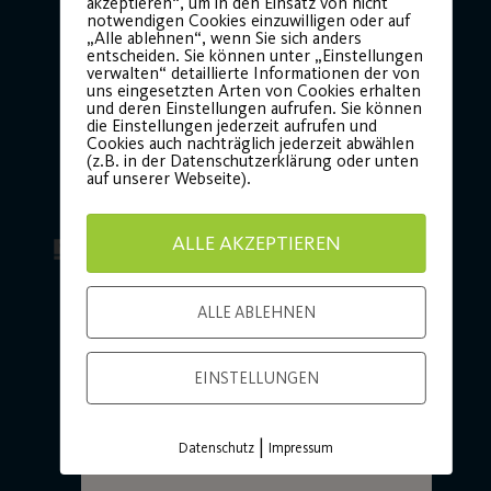
dein Ticket für
akzeptieren“, um in den Einsatz von nicht
notwendigen Cookies einzuwilligen oder auf
unsere
„Alle ablehnen“, wenn Sie sich anders
entscheiden. Sie können unter „Einstellungen
Jubiläumsfeier!
verwalten“ detaillierte Informationen der von
uns eingesetzten Arten von Cookies erhalten
und deren Einstellungen aufrufen. Sie können
Hauptsponsor
Generalausrüster
die Einstellungen jederzeit aufrufen und
Sei am am
21. November
Cookies auch nachträglich jederzeit abwählen
(z.B. in der Datenschutzerklärung oder unten
2026
dabei und feiere
auf unserer Webseite).
mit uns 100 Jahre
Vereinsgeschichte!
ALLE AKZEPTIEREN
ALLE ABLEHNEN
JETZT TICKET
SICHERN
Premium Partner:
EINSTELLUNGEN
|
Datenschutz
Impressum