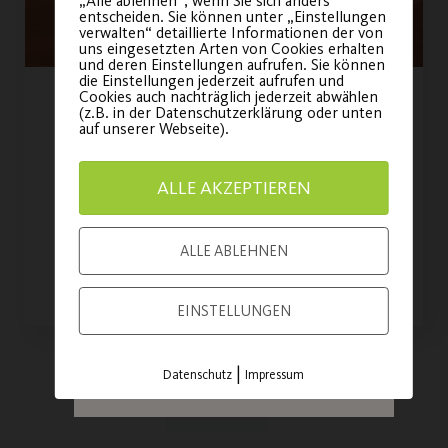
„Alle ablehnen“, wenn Sie sich anders
entscheiden. Sie können unter „Einstellungen
Jubiläumsfeier!
verwalten“ detaillierte Informationen der von
uns eingesetzten Arten von Cookies erhalten
und deren Einstellungen aufrufen. Sie können
die Einstellungen jederzeit aufrufen und
Sei am am
21. November
Cookies auch nachträglich jederzeit abwählen
(z.B. in der Datenschutzerklärung oder unten
Mehr Tennis geht nicht!
2026
dabei und feiere
auf unserer Webseite).
mit uns 100 Jahre
Tennis startet so früh wie nie in die
Vereinsgeschichte!
ALLE AKZEPTIEREN
Sandplatz-Saison.
ALLE ABLEHNEN
JETZT TICKET
WEITERLESEN
SICHERN
EINSTELLUNGEN
|
Datenschutz
Impressum
Load More