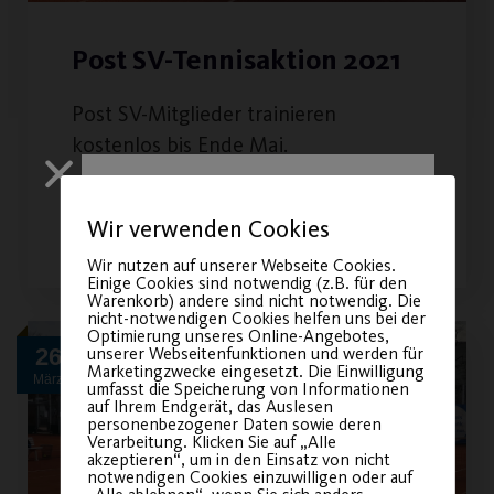
Post SV-Tennisaktion 2021
Post SV-Mitglieder trainieren
kostenlos bis Ende Mai.
WEITERLESEN
Wir verwenden Cookies
Wir nutzen auf unserer Webseite Cookies.
Einige Cookies sind notwendig (z.B. für den
Warenkorb) andere sind nicht notwendig. Die
nicht-notwendigen Cookies helfen uns bei der
Optimierung unseres Online-Angebotes,
unserer Webseitenfunktionen und werden für
26
Marketingzwecke eingesetzt. Die Einwilligung
März
umfasst die Speicherung von Informationen
auf Ihrem Endgerät, das Auslesen
Sichere dir
personenbezogener Daten sowie deren
Verarbeitung. Klicken Sie auf „Alle
dein Ticket für
akzeptieren“, um in den Einsatz von nicht
notwendigen Cookies einzuwilligen oder auf
unsere